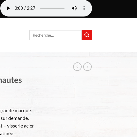
Recherche
pour :
 hautes
grande marque
sur demande.
 – visserie acier
satinée –