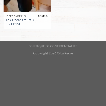
€
10,00
IDÉES CADEAUX
Le « Decaps mural »
– 211223
POLITIQUE DE CONFIDENTIALITÉ
Copyright 2026 ©
La Recre